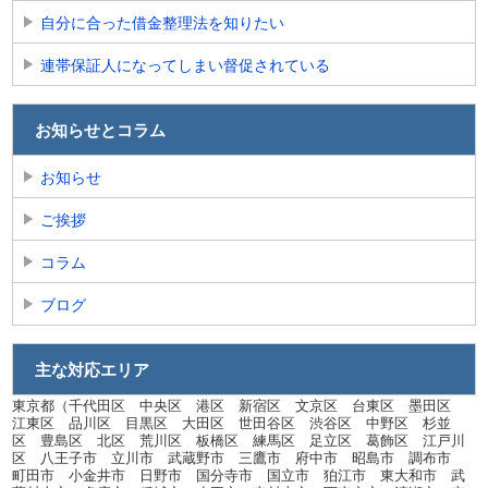
自分に合った借金整理法を知りたい
連帯保証人になってしまい督促されている
お知らせとコラム
お知らせ
ご挨拶
コラム
ブログ
主な対応エリア
東京都（千代田区 中央区 港区 新宿区 文京区 台東区 墨田区
江東区 品川区 目黒区 大田区 世田谷区 渋谷区 中野区 杉並
区 豊島区 北区 荒川区 板橋区 練馬区 足立区 葛飾区 江戸川
区 八王子市 立川市 武蔵野市 三鷹市 府中市 昭島市 調布市
町田市 小金井市 日野市 国分寺市 国立市 狛江市 東大和市 武