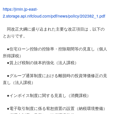
https://jimin.jp-east-
2.storage.api.nifcloud.com/pdf/news/policy/202382_1.pdf
同改正大綱に盛り込まれた主要な改正項目は，以下の
とおりです。
●住宅ローン控除の控除率・控除期間等の見直し（個人
所得課税）
●賃上げ税制の抜本的強化（法人課税）
●グループ通算制度における離脱時の投資簿価修正の見
直し（法人課税）
●インボイス制度に関する見直し（消費課税）
●電子取引制度に係る宥恕措置の設置（納税環境整備）