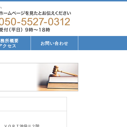
い
事務所概要
お問い合わせ
アクセス
 ＶＯＲＴ池袋Ⅱ２階