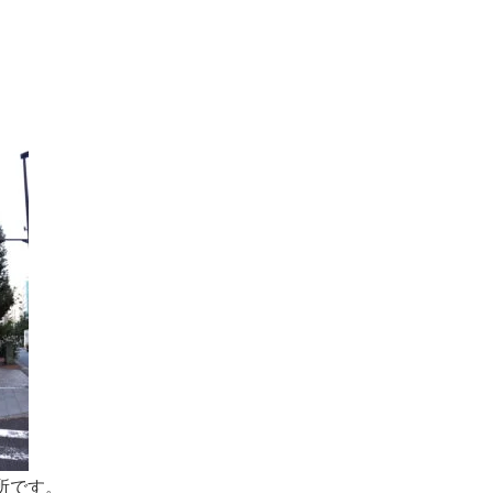
。
所です。