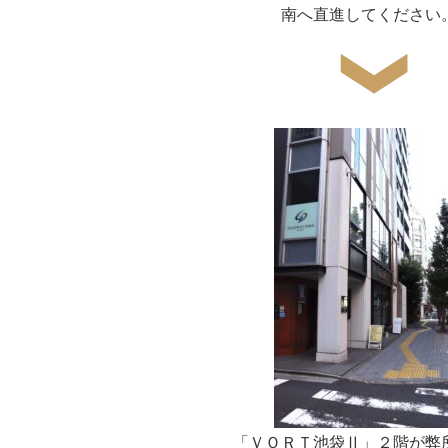
南へ直進してください
「ＶＯＲＴ池袋Ⅱ」２階が弊