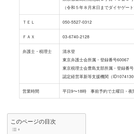
（令和５年８月末日までダイヤゲート
ＴＥＬ
050-5527-0312
ＦＡＸ
03-6740-2128
弁護士・税理士
清水登
東京弁護士会所属・登録番号60067
東京税理士会豊島支部所属・登録番号14
認定経営革新等支援機関（ID10741301
営業時間
平日9〜18時 事前予約で土曜日・夜
このページの目次