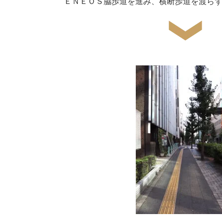
ＥＮＥＯＳ脇歩道を進み、横断歩道を渡ら